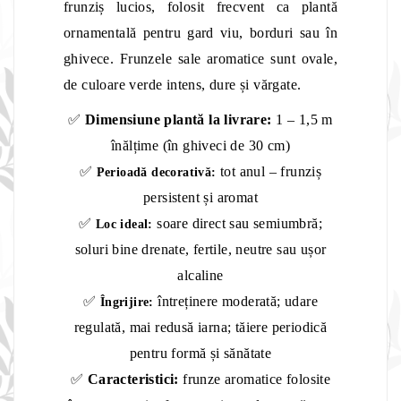
frunziș lucios, folosit frecvent ca plantă
ornamentală pentru gard viu, borduri sau în
ghivece. Frunzele sale aromatice sunt ovale,
de culoare verde intens, dure și vărgate.
✅
Dimensiune plantă la livrare:
1 – 1,5 m
înălțime (în ghiveci de 30 cm)
✅
tot anul – frunziș
Perioadă decorativă:
persistent și aromat
✅
soare direct sau semiumbră;
Loc ideal:
soluri bine drenate, fertile, neutre sau ușor
alcaline
✅
întreținere moderată; udare
Îngrijire:
regulată, mai redusă iarna; tăiere periodică
pentru formă și sănătate
✅
Caracteristici:
frunze aromatice folosite